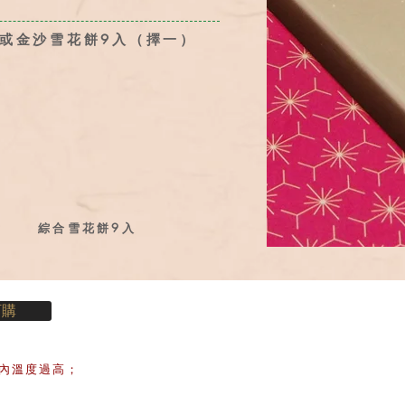
或金沙雪花餅9入（擇一）
綜合雪花餅9入
訂購
內溫度過高；