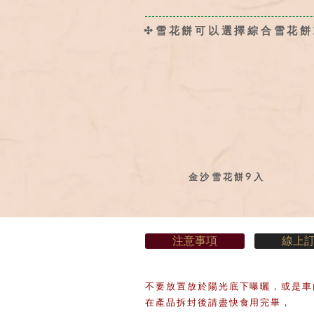
✣雪花餅可以選擇綜合雪花餅
金沙雪花餅9入
注意事項
線上
不要放置放於陽光底下曝曬，
或是車
在產品拆封後請盡快食用完畢，