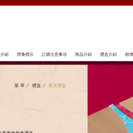
材介紹
營養標示
訂購注意事項
商品介紹
禮盒介紹
相
菜 單 /
禮盒 /
星光禮盒
年新創的特色禮盒