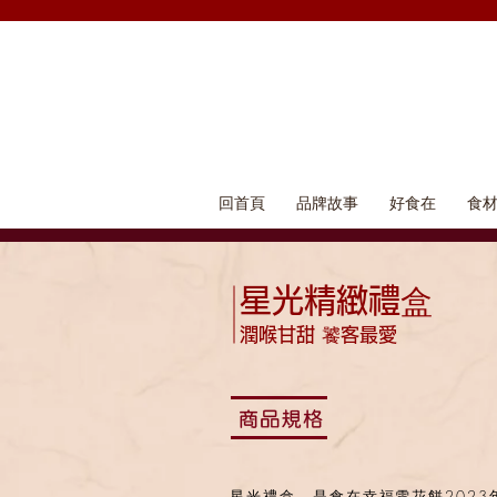
回首頁
品牌故事
好食在
食
星光精緻禮盒
潤喉甘甜 饕客最愛
星光禮盒，是食在幸福雪花餅2023