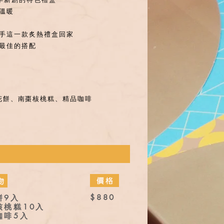
溫暖
手這一款炙熱禮盒回家
最佳的搭配
花餅
、南棗核桃糕、精品咖啡
$880
餅9入
核桃糕10入
咖啡5入