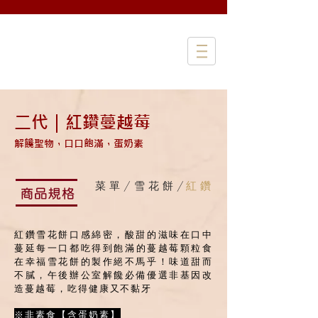
二代｜紅鑽蔓越莓
解饞聖物，口口飽滿，蛋奶素
菜 單 /
雪 花 餅 /
紅 鑽
紅鑽雪花餅口感綿密，酸甜的滋味在口中
蔓延
每一口都吃得到飽滿的蔓越莓顆粒
食
在幸福雪花餅的製作絕不馬乎！
味道甜而
不膩，午後辦公室解饞必備
優選非基因改
造蔓越莓，吃得健康又不黏牙
※非素食【含蛋奶素】