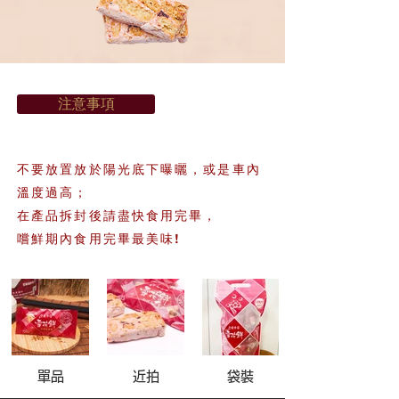
注意事項
不要放置放於陽光底下曝曬，
或是車內
溫度過高；
在產品拆封後請盡快食用完畢，
嚐鮮期內食用完畢最美味!
單品
近拍
袋裝