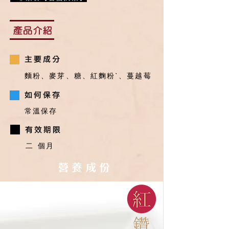
麵粉、麥芽、糖、紅麴粉ˋ、蔓越莓
常溫保存
二
個月
營 養 成 份