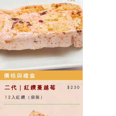
二代｜紅鑽蔓越莓
$250
12
入紅鑽（袋裝）