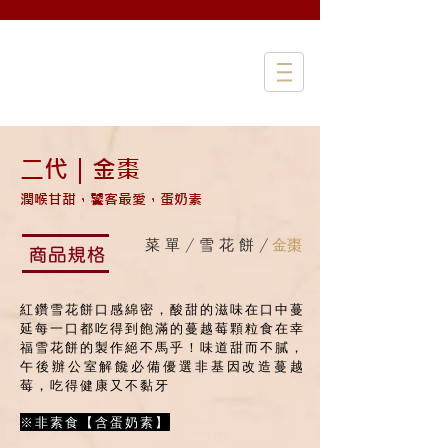
二代｜金棗
潤喉甘甜，饕客最愛，蛋奶素
菜 單 /
雪 花 餅 /
金棗
紅鑽雪花餅口感綿密，酸甜的滋味在口中蔓
延
每一口都吃得到飽滿的蔓越莓顆粒
食在幸
福雪花餅的製作絕不馬乎！
味道甜而不膩，
午後辦公室解饞必備
優選非基因改造蔓越
莓，吃得健康又不黏牙
※非素食【含蛋奶素】